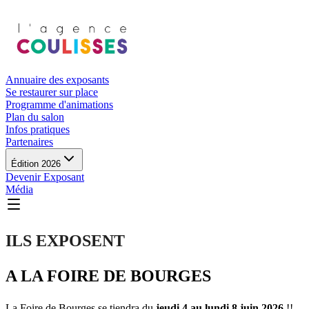
Annuaire des exposants
Se restaurer sur place
Programme d'animations
Plan du salon
Infos pratiques
Partenaires
Édition 2026
Devenir Exposant
Média
ILS EXPOSENT
A LA FOIRE DE BOURGES
La Foire de Bourges se tiendra du
jeudi 4 au lundi 8 juin 2026
!!